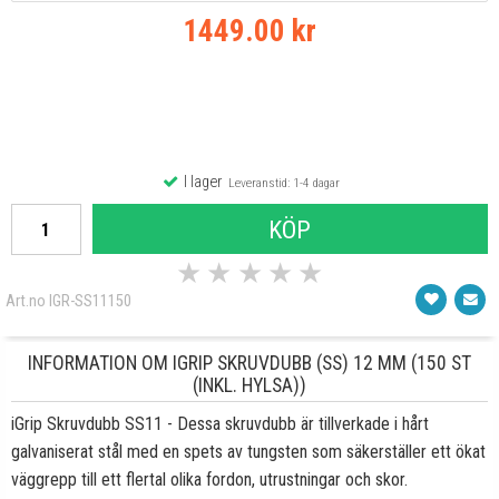
1449.00 kr
I lager
Leveranstid: 1-4 dagar
KÖP
★
★
★
★
★
Art.no IGR-SS11150
INFORMATION OM IGRIP SKRUVDUBB (SS) 12 MM (150 ST
(INKL. HYLSA))
iGrip Skruvdubb SS11 - Dessa skruvdubb är tillverkade i hårt
galvaniserat stål med en spets av tungsten som säkerställer ett ökat
väggrepp till ett flertal olika fordon, utrustningar och skor.