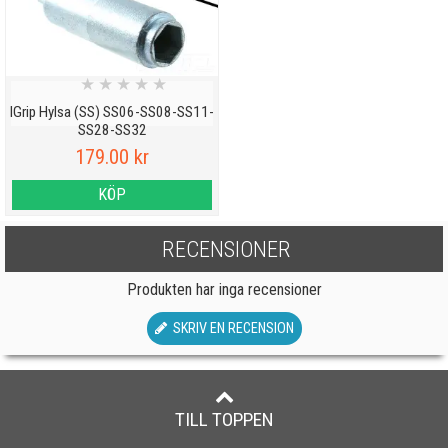
★
★
★
★
★
IGrip Hylsa (SS) SS06-SS08-SS11-
SS28-SS32
179.00 kr
KÖP
RECENSIONER
Produkten har inga recensioner
SKRIV EN RECENSION
TILL TOPPEN