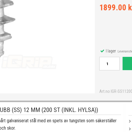
1899.00 k
I lager
Leveranstid
Art.no IGR-SS1120
B (SS) 12 MM (200 ST (INKL. HYLSA))
hårt galvaniserat stål med en spets av tungsten som säkerställer
 och skor.