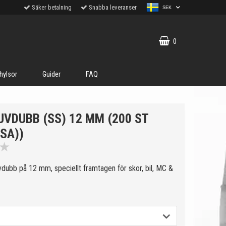
Säker betalning
Snabba leveranser
SEK
0
hylsor
Guider
FAQ
UVDUBB (SS) 12 MM (200 ST
LSA))
★
vdubb på 12 mm, speciellt framtagen för skor, bil, MC &