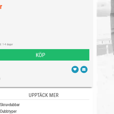
r
: 1-4 dagar
KÖP
0
UPPTÄCK MER
Skruvdubbar
Dubbtyper