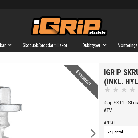
bar
Skodubb/broddar till skor
Dubbtyper
Monterings
IGRIP SKR
4 varianter
(INKL. HY
★
★
★
★
iGrip SS11 - Skru
ATV
ANTAL: