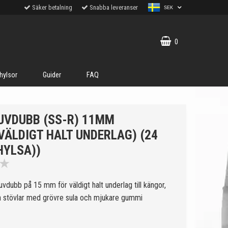
Säker betalning
Snabba leveranser
SEK
0
hylsor
Guider
FAQ
RUVDUBB (SS-R) 11MM
VÄLDIGT HALT UNDERLAG) (24
 HYLSA))
★
uvdubb på 15 mm för väldigt halt underlag till kängor,
h stövlar med grövre sula och mjukare gummi