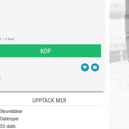
: 1-4 dagar
KÖP
R
UPPTÄCK MER
Skruvdubbar
Dubbtyper
SS-dubb