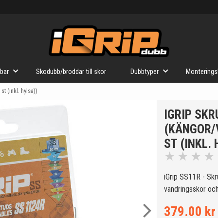
bar
Skodubb/broddar till skor
Dubbtyper
Monterings
t (inkl. hylsa))
IGRIP SK
(KÄNGOR/
ST (INKL.
★
★
★
★
iGrip SS11R - Skr
vandringsskor oc
379.00 kr