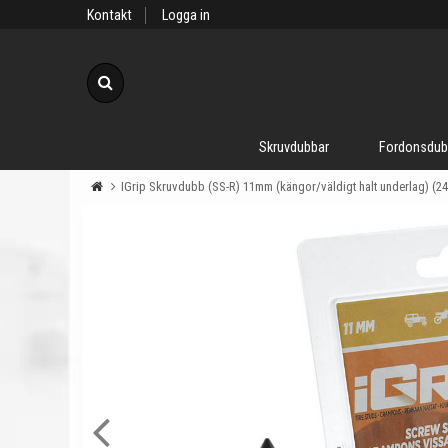
Kontakt
Logga in
Sök
Skruvdubbar
Fordonsdub
IGrip Skruvdubb (SS-R) 11mm (kängor/väldigt halt underlag) (24 s