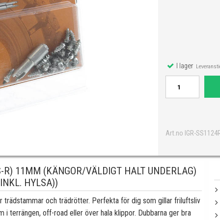
I lager
Leveranstid
Art.no IGR-SS1124
S-R) 11MM (KÄNGOR/VÄLDIGT HALT UNDERLAG)
(INKL. HYLSA))
r trädstammar och trädrötter. Perfekta för dig som gillar friluftsliv
am i terrängen, off-road eller över hala klippor. Dubbarna ger bra