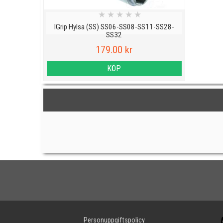
★
★
★
★
★
IGrip Hylsa (SS) SS06-SS08-SS11-SS28-
SS32
179.00 kr
KÖP
Personuppgiftspolicy