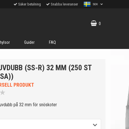
Säker betalning
Snabba leveranser
SEK
0
hylsor
Guider
FAQ
UVDUBB (SS-R) 32 MM (250 ST
LSA))
RSELL PRODUKT
★
ruvdubb på 32 mm för snöskoter