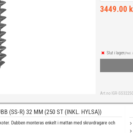
3449.00 k
Slut i lager
(Prel. 
Art.no IGR-SS3225
 (SS-R) 32 MM (250 ST (INKL. HYLSA))
koter. Dubben monteras enkelt i mattan med skruvdragare och