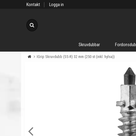
Kontakt
Logga in
Sök
Skruvdubbar
Fordonsdub
IGrip Skruvdubb (SS-R) 32 mm (250 st (inkl. hylsa))