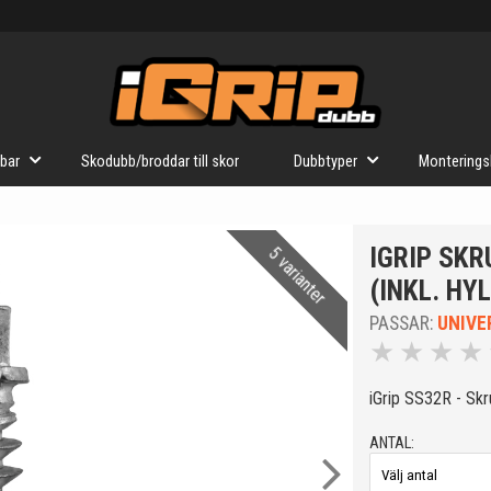
bar
Skodubb/broddar till skor
Dubbtyper
Monterings
IGRIP SKR
5 varianter
(INKL. HY
PASSAR:
UNIVE
★
★
★
★
iGrip SS32R - Sk
ANTAL: