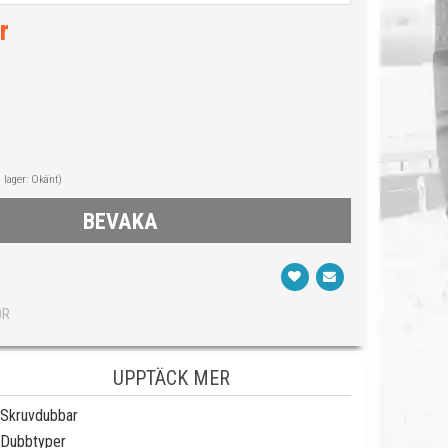
r
i lager: Okänt)
BEVAKA
0R
UPPTÄCK MER
Skruvdubbar
Dubbtyper