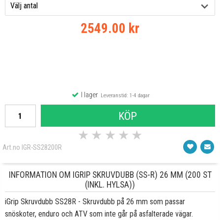
2549.00 kr
I lager
Leveranstid: 1-4 dagar
KÖP
★
★
★
★
★
Art.no IGR-SS28200R
INFORMATION OM IGRIP SKRUVDUBB (SS-R) 26 MM (200 ST
(INKL. HYLSA))
iGrip Skruvdubb SS28R - Skruvdubb på 26 mm som passar
snöskoter, enduro och ATV som inte går på asfalterade vägar.