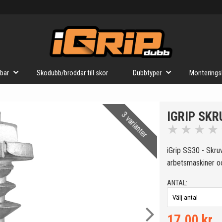
bar
Skodubb/broddar till skor
Dubbtyper
Monterings
IGRIP SKR
3 varianter
★
★
★
★
iGrip SS30 - Skru
arbetsmaskiner o
ANTAL:
17.00 kr