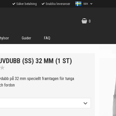
Säker betalning
Snabba leveranser
SEK
0
hylsor
Guider
FAQ
UVDUBB (SS) 32 MM (1 ST)
★
vdubb på 32 mm speciellt framtagen för tunga
ch fordon