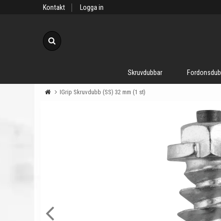
Kontakt
Logga in
Sök
Skruvdubbar
Fordonsdub
IGrip Skruvdubb (SS) 32 mm (1 st)