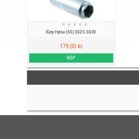
★
★
★
★
★
IGrip Hylsa (SS) SS25-SS30
179.00 kr
KÖP