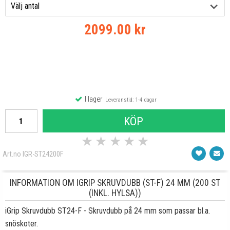
2099.00 kr
I lager
Leveranstid: 1-4 dagar
KÖP
★
★
★
★
★
Art.no IGR-ST24200F
INFORMATION OM IGRIP SKRUVDUBB (ST-F) 24 MM (200 ST
(INKL. HYLSA))
iGrip Skruvdubb ST24-F - Skruvdubb på 24 mm som passar bl.a.
snöskoter.