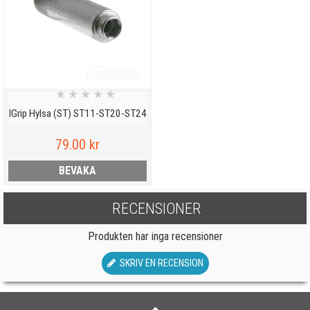
★
★
★
★
★
IGrip Hylsa (ST) ST11-ST20-ST24
79.00 kr
BEVAKA
RECENSIONER
Produkten har inga recensioner
SKRIV EN RECENSION