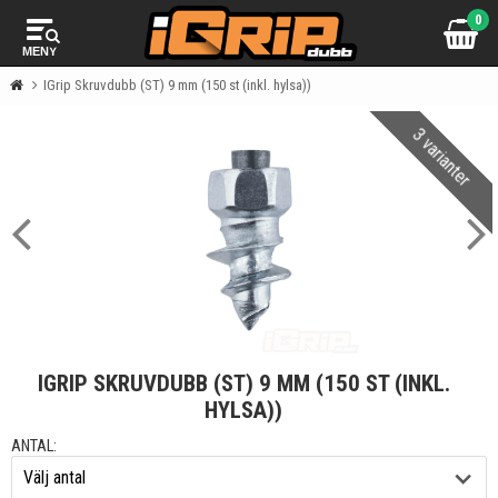
0
MENY
IGrip Skruvdubb (ST) 9 mm (150 st (inkl. hylsa))
3 varianter
IGRIP SKRUVDUBB (ST) 9 MM (150 ST (INKL.
HYLSA))
ANTAL: