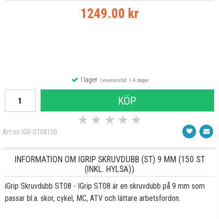
1249.00 kr
I lager
Leveranstid: 1-4 dagar
KÖP
★
★
★
★
★
Art.no IGR-ST08150
INFORMATION OM IGRIP SKRUVDUBB (ST) 9 MM (150 ST
(INKL. HYLSA))
iGrip Skruvdubb ST08 - IGrip ST08 är en skruvdubb på 9 mm som
passar bl.a. skor, cykel, MC, ATV och lättare arbetsfordon.